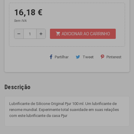
16,18 €
Sem IVA
shopping_cart
remove
add
ADICIONAR AO CARRINHO
Partilhar
Tweet
Pinterest
Descrição
Lubrificante de Silicone Original Pjur 100 ml. Um lubrificante de
renome mundial. Experimente total suavidade em suas relações
com este lubrificante da casa Pjur