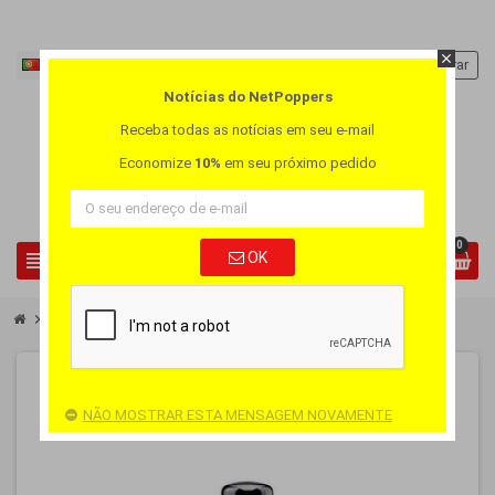
close
Português PT
person
Entrar
Notícias do NetPoppers
Receba todas as notícias em seu e-mail
Economize
10%
em seu próximo pedido
0
view_headline
OK
search
chevron_right
chevron_right
Lubrificantes
Lubrificante de silicone original Pjur
ESGOTADO
NÃO MOSTRAR ESTA MENSAGEM NOVAMENTE