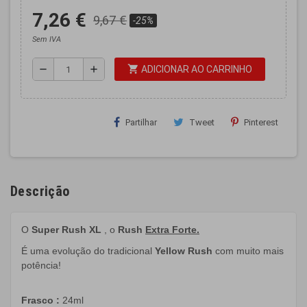
7,26 €
9,67 €
-25%
Sem IVA
shopping_cart
remove
add
ADICIONAR AO CARRINHO
Partilhar
Tweet
Pinterest
Descrição
O
Super Rush XL
, o
Rush
Extra Forte.
É uma evolução do tradicional
Yellow Rush
com muito mais
potência!
Frasco
:
24ml