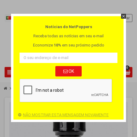
close
Português PT
person
Entrar
Notícias do NetPoppers
Receba todas as notícias em seu e-mail
Economize
10%
em seu próximo pedido
0
view_headline
OK
search
chevron_right
chevron_right
Poppers Grande
Poppers Super Red Rush XL
-25%
NÃO MOSTRAR ESTA MENSAGEM NOVAMENTE