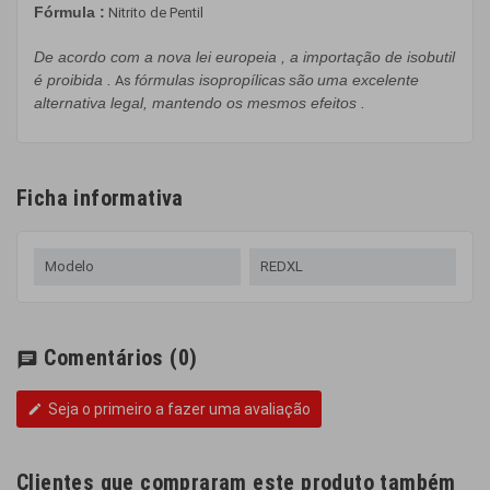
Fórmula
:
Nitrito de Pentil
De acordo com a
nova lei europeia
,
a importação de
isobutil
é proibida
.
fórmulas
isopropílicas
são
uma excelente
As
alternativa
legal, mantendo
os
mesmos efeitos
.
Ficha informativa
Modelo
REDXL
Comentários
(0)
chat
Seja o primeiro a fazer uma avaliação
edit
Clientes que compraram este produto também