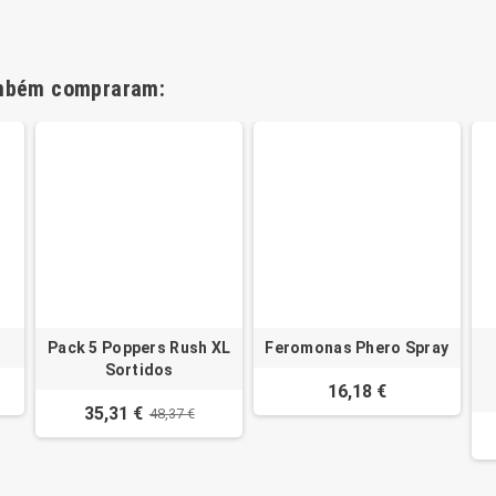
ambém compraram:
Pack 5 Poppers Rush XL
Feromonas Phero Spray
Sortidos
16,18 €
35,31 €
48,37 €