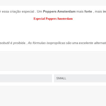
r essa
criação especial
.
Um
Poppers
Amsterdam
mais
forte
, mais
i
Especial Poppers Amsterdam
isobutil
é proibida
.
As
fórmulas
isopropílicas
são
excelente
alternat
uma
SMALL