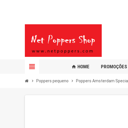
view_headline
HOME
PROMOÇÕES
home
chevron_right
Poppers pequeno
chevron_right
Poppers Amsterdam Specia