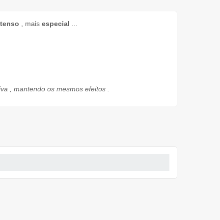
ntenso
,
mais
especial
...
iva
, mantendo
os
mesmos efeitos
.