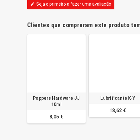
Seja o primeiro a fazer uma avaliação
edit
Clientes que compraram este produto t
Poppers Hardware JJ
Lubrificante K-Y
10ml
18,62 €
8,05 €