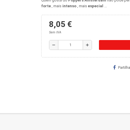
Quem gosta
do
Poppers
Amsterdam
não pode per
forte
, mais
intenso
,
mais
especial
...
8,05 €
Sem IVA
remove
add
Partilha