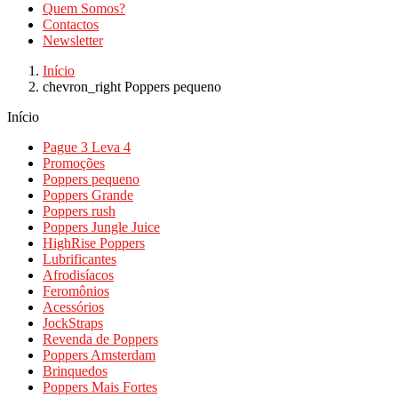
Quem Somos?
Contactos
Newsletter
Início
chevron_right
Poppers pequeno
Início
Pague 3 Leva 4
Promoções
Poppers pequeno
Poppers Grande
Poppers rush
Poppers Jungle Juice
HighRise Poppers
Lubrificantes
Afrodisíacos
Feromônios
Acessórios
JockStraps
Revenda de Poppers
Poppers Amsterdam
Brinquedos
Poppers Mais Fortes