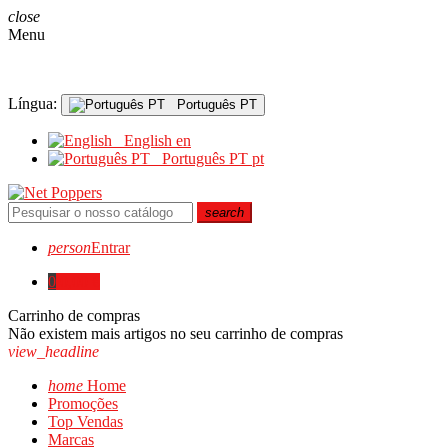
close
Menu
Língua:
Português PT
English
en
Português PT
pt
search
person
Entrar
0
0,00 €
Carrinho de compras
Não existem mais artigos no seu carrinho de compras
view_headline
home
Home
Promoções
Top Vendas
Marcas