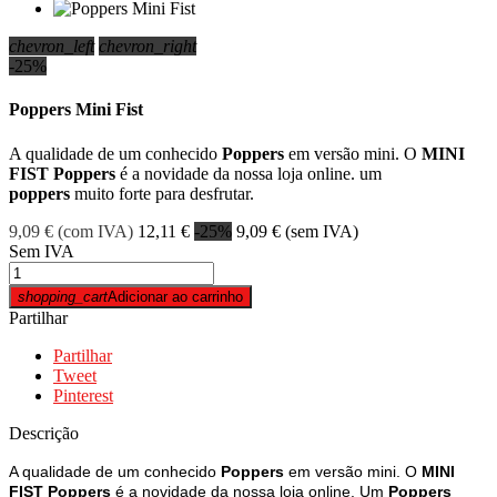
chevron_left
chevron_right
-25%
Poppers Mini Fist
A qualidade de um
conhecido
Poppers
em versão mini. O
MINI
FIST Poppers
é a novidade da nossa loja online. um
poppers
muito forte
para desfrutar.
9,09 €
(com IVA)
12,11 €
-25%
9,09 €
(sem IVA)
Sem IVA
shopping_cart
Adicionar ao carrinho
Partilhar
Partilhar
Tweet
Pinterest
Descrição
A qualidade de um conhecido
Poppers
em versão mini. O
MINI
FIST Poppers
é a novidade da nossa loja online. Um
Poppers