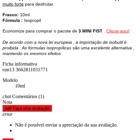
muito forte
para desfrutar.
Frasco:
10ml
Fórmula
:
Isopropil
Economize para comprar o pacote de
3 MINI FIST
.
Clique aqui!
De acordo com a
nova lei europeia
,
a importação de
isobutil
é
proibida
.
As
fórmulas
isopropílicas
são
uma excelente
alternativa
,
mantendo
os
mesmos efeitos
.
Ficha informativa
ean13
3662811031771
Modelo
10ml
chat
Comentários
(1)
Nota
edit
Faça uma avaliação
error
Não é possível enviar a apreciação da sua avaliação.