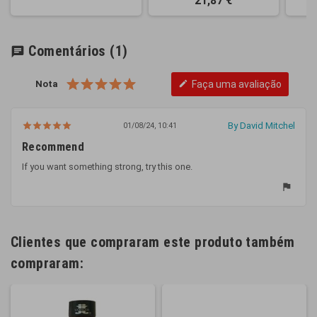
21,87 €
Comentários
(1)
chat
Nota
Faça uma avaliação
edit
By David Mitchel
01/08/24, 10:41
Recommend
If you want something strong, try this one.
flag
Clientes que compraram este produto também
compraram: