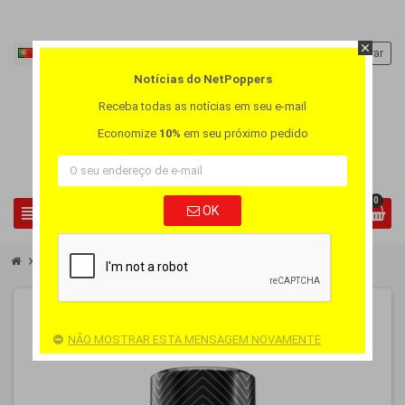
close
Português PT
person
Entrar
Notícias do NetPoppers
Receba todas as notícias em seu e-mail
Economize
10%
em seu próximo pedido
0
view_headline
OK
search
chevron_right
chevron_right
Poppers pequeno
Poppers Rush Brut Premium 10ml
NÃO MOSTRAR ESTA MENSAGEM NOVAMENTE