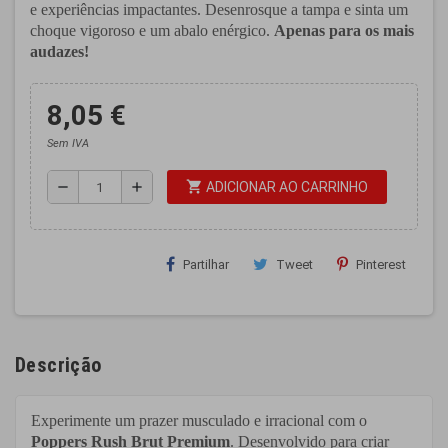
e experiências impactantes. Desenrosque a tampa e sinta um
choque vigoroso e um abalo enérgico.
Apenas para os mais
audazes!
8,05 €
Sem IVA
shopping_cart
remove
add
ADICIONAR AO CARRINHO
Partilhar
Tweet
Pinterest
Descrição
Experimente um
prazer musculado e irracional
com o
Poppers Rush Brut Premium
. Desenvolvido para criar