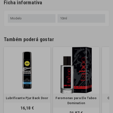
Ficha informativa
Modelo
10ml
Também poderá gostar
Lubrificante Pjur Back Door
Feromonas para Ele Taboo
Coc
Domination
16,18 €