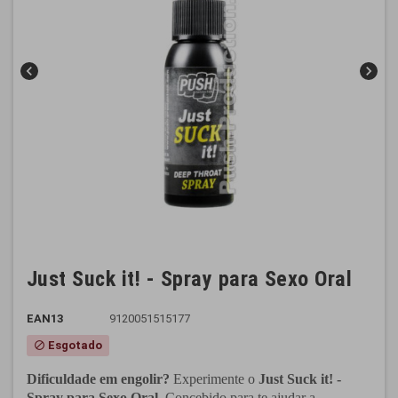
chevron_left
chevron_right
Just Suck it! - Spray para Sexo Oral
EAN13
9120051515177
Esgotado
block
Dificuldade em engolir?
Experimente o
Just Suck it! -
Spray para Sexo Oral
. Concebido para te ajudar a