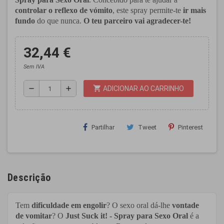
controlar o reflexo de vómito
, este spray permite-te
ir mais
fundo
do que nunca.
O teu parceiro vai agradecer-te!
32,44 €
Sem IVA
shopping_cart
remove
add
ADICIONAR AO CARRINHO
Partilhar
Tweet
Pinterest
Descrição
Tem
dificuldade em engolir
? O sexo oral dá-lhe
vontade
de vomitar
? O
Just Suck it! - Spray para Sexo Oral
é a