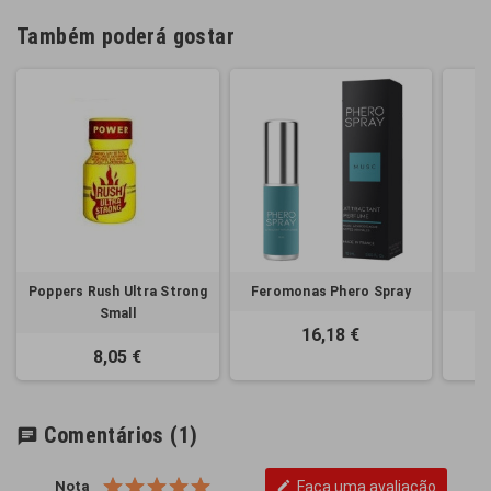
Também poderá gostar
Poppers Rush Ultra Strong
Feromonas Phero Spray
L
Small
16,18 €
8,05 €
Comentários
(1)
chat
Nota
Faça uma avaliação
edit