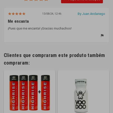
By Juan Andariego
13/08/24, 12:46
Me encanta
¡Pues que me encanta! ¡Gracias muchachos!
flag
Clientes que compraram este produto também
compraram: