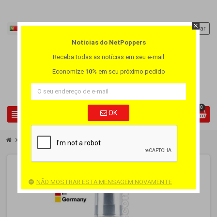
close
Português PT
person
Entrar
Notícias do NetPoppers
Receba todas as notícias em seu e-mail
Economize
10%
em seu próximo pedido
0
view_headline
OK
search
chevron_right
chevron_right
Lubrificantes
Just Suck it! - Spray para Sexo Oral
ESGOTADO
NÃO MOSTRAR ESTA MENSAGEM NOVAMENTE