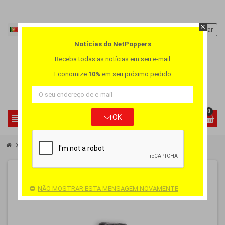
close
Português PT
person
Entrar
Notícias do NetPoppers
Receba todas as notícias em seu e-mail
Economize
10%
em seu próximo pedido
0
view_headline
OK
search
chevron_right
chevron_right
Poppers Grande
Poppers AMYL XL
-25%
NÃO MOSTRAR ESTA MENSAGEM NOVAMENTE