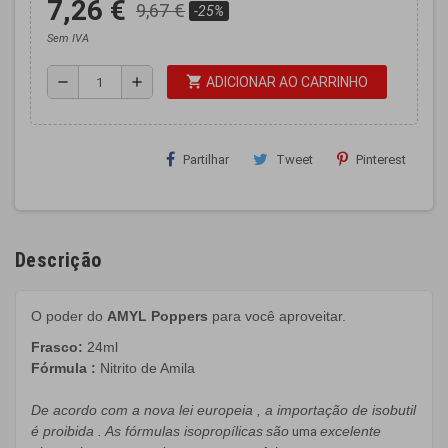
7,26 €
9,67 €
-25%
Sem IVA
shopping_cart
remove
add
ADICIONAR AO CARRINHO
Partilhar
Tweet
Pinterest
Descrição
O poder do
AMYL Poppers
para você aproveitar.
Frasco:
24ml
Fórmula
:
Nitrito de Amila
De acordo com a
nova lei europeia
,
a importação de
isobutil
é proibida
.
As
fórmulas
isopropílicas
são
excelente
uma