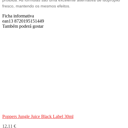
proibida. As fórmulas são uma excelente alternativa de isopropilo
fresco, mantendo os mesmos efeitos.
Ficha informativa
ean13
8720195151449
Também poderá gostar
Poppers Jungle Juice Black Label 30ml
12,11 €